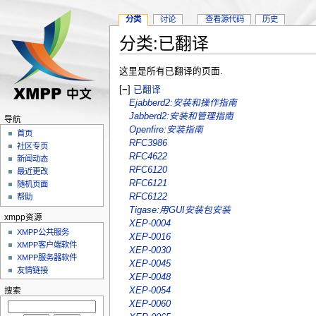
分类
讨论
查看源代码
历史
分类:已翻译
这里是所有已翻译的页面.
[
−
]
已翻译
Ejabberd2:安装和操作指南
Jabberd2:安装和管理指南
导航
Openfire:安装指南
首页
RFC3986
社区专页
RFC4622
新闻动态
RFC6120
最近更改
RFC6121
随机页面
RFC6122
帮助
Tigase:用GUI安装包安装
xmpp资源
XEP-0004
XMPP公共服务
XEP-0016
XMPP客户端软件
XEP-0030
XMPP服务器软件
XEP-0045
友情链接
XEP-0048
XEP-0054
搜索
XEP-0060