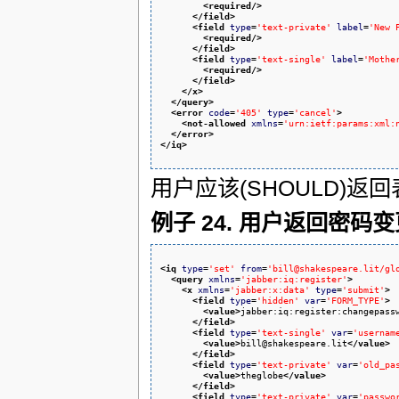
<required
/>
</field
>
<field
type
=
'text-private'
label
=
'New 
<required
/>
</field
>
<field
type
=
'text-single'
label
=
'Mothe
<required
/>
</field
>
</x
>
</query
>
<error
code
=
'405'
type
=
'cancel'
>
<not-allowed
xmlns
=
'urn:ietf:params:xml:
</error
>
</iq
>
用户应该(SHOULD)返回
例子 24. 用户返回密码
<iq
type
=
'set'
from
=
'bill@shakespeare.lit/gl
<query
xmlns
=
'jabber:iq:register'
>
<x
xmlns
=
'jabber:x:data'
type
=
'submit'
>
<field
type
=
'hidden'
var
=
'FORM_TYPE'
>
<value
>
jabber:iq:register:changepass
</field
>
<field
type
=
'text-single'
var
=
'usernam
<value
>
bill@shakespeare.lit
</value
>
</field
>
<field
type
=
'text-private'
var
=
'old_pa
<value
>
theglobe
</value
>
</field
>
<field
type
=
'text-private'
var
=
'passwo