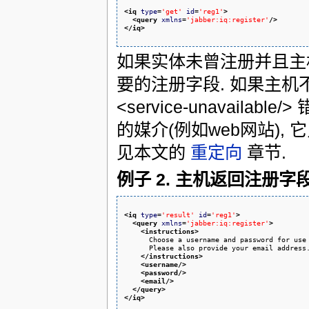
<iq
type
=
'get'
id
=
'reg1'
>
<query
xmlns
=
'jabber:iq:register'
/>
</iq
>
如果实体未曾注册并且主机
要的注册字段. 如果主机不
<service-unavail
的媒介(例如web网站), 它只可
见本文的
重定向
章节.
例子 2. 主机返回注册字
<iq
type
=
'result'
id
=
'reg1'
>
<query
xmlns
=
'jabber:iq:register'
>
<instructions
>
      Choose a username and password for use 
      Please also provide your email address.
</instructions
>
<username
/>
<password
/>
<email
/>
</query
>
</iq
>