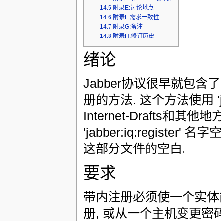
14.5
附录E:讨论地点
14.6
附录F:需求一致性
14.7
附录G:备注
14.8
附录H:修订历史
绪论
Jabber协议很早就包
册的方法. 这个方法使用 'ja
Internet-Drafts和
'jabber:iq:register
这部分文件的空白.
要求
带内注册必须使一个实体
册, 或从一个主机变更密码.