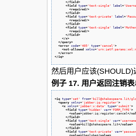
</field
>
<field
type
=
'text-single'
label
=
'Usern
<required
/>
</field
>
<field
type
=
'text-private'
label
=
'Pass
<required
/>
</field
>
<field
type
=
'text-single'
label
=
'Mothe
<required
/>
</field
>
</x
>
</query
>
<error
code
=
'405'
type
=
'cancel'
>
<not-allowed
xmlns
=
'urn:ietf:params:xml:
</error
>
</iq
>
然后用户应该(SHOULD)
例子 17. 用户返回注销表
<iq
type
=
'set'
from
=
'bill@shakespeare.lit/gl
<query
xmlns
=
'jabber:iq:register'
>
<x
xmlns
=
'jabber:x:data'
type
=
'submit'
>
<field
type
=
'hidden'
var
=
'FORM_TYPE'
>
<value
>
jabber:iq:register:cancel
</va
</field
>
<field
type
=
'text-single'
var
=
'usernam
<value
>
bill@shakespeare.lit
</value
>
</field
>
<field
type
=
'text-private'
var
=
'passwo
<value
>
theglobe
</value
>