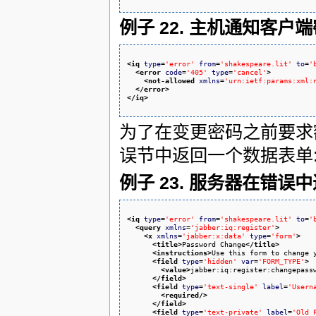
例子 22. 主机通知客户
<iq
type
=
'error'
from
=
'shakespeare.lit'
to
=
'
<error
code
=
'405'
type
=
'cancel'
>
<not-allowed
xmlns
=
'urn:ietf:params:xml:
</error
>
</iq
>
为了在变更密码之前要求额
误节中返回一个数据表单
例子 23. 服务器在错
<iq
type
=
'error'
from
=
'shakespeare.lit'
to
=
'
<query
xmlns
=
'jabber:iq:register'
>
<x
xmlns
=
'jabber:x:data'
type
=
'form'
>
<title
>
Password Change
</title
>
<instructions
>
Use this form to change 
<field
type
=
'hidden'
var
=
'FORM_TYPE'
>
<value
>
jabber:iq:register:changepass
</field
>
<field
type
=
'text-single'
label
=
'Usern
<required
/>
</field
>
<field
type
=
'text-private'
label
=
'Old 