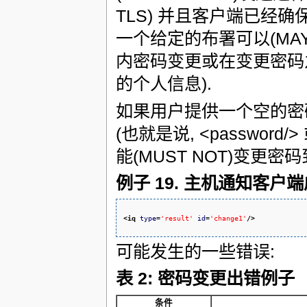
TLS) 并且客户端已经
一个给定的布署可以(MA
内密码变更或在变更密码
的个人信息).
如果用户提供一个空的密
(也就是说, <password/>
能(MUST NOT)变更密
例子 19. 主机通知客户
<iq
type
=
'result'
id
=
'change1'
/>
可能发生的一些错误:
表 2: 密码变更出错例子
条件