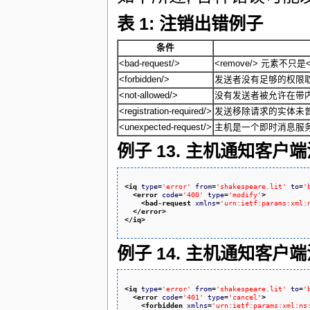
表 1: 注销出错例子
条件
<bad-request/>
<remove/> 元素不只是
<forbidden/>
发送者没有足够的权限取
<not-allowed/>
没有发送者被允许在带内
<registration-required/>
发送移除请求的实体未曾
<unexpected-request/>
主机是一个即时消息服务器而
例子 13. 主机通知客户
<iq
type
=
'error'
from
=
'shakespeare.lit'
to
=
'
<error
code
=
'400'
type
=
'modify'
>
<bad-request
xmlns
=
'urn:ietf:params:xml:
</error
>
</iq
>
例子 14. 主机通知客户
<iq
type
=
'error'
from
=
'shakespeare.lit'
to
=
'
<error
code
=
'401'
type
=
'cancel'
>
<forbidden
xmlns
=
'urn:ietf:params:xml:ns