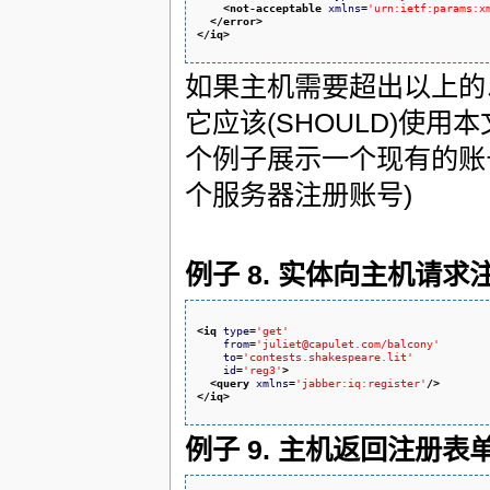
<not-acceptable
xmlns
=
'urn:ietf:params:x
</error
>
</iq
>
如果主机需要超出以上的以
它应该(SHOULD)使用
个例子展示一个现有的账
个服务器注册账号)
例子 8. 实体向主机请求
<iq
type
=
'get'
from
=
'juliet@capulet.com/balcony'
to
=
'contests.shakespeare.lit'
id
=
'reg3'
>
<query
xmlns
=
'jabber:iq:register'
/>
</iq
>
例子 9. 主机返回注册表