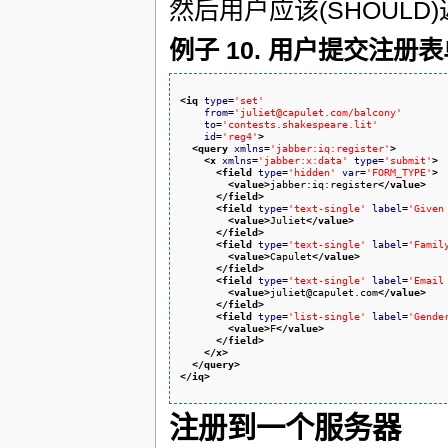
然后用户应该(SHOULD)
例子 10. 用户提交注册表
<iq
type
=
'set'
from
=
'juliet@capulet.com/balcony'
to
=
'contests.shakespeare.lit'
id
=
'reg4'
>
<query
xmlns
=
'jabber:iq:register'
>
<x
xmlns
=
'jabber:x:data'
type
=
'submit'
>
<field
type
=
'hidden'
var
=
'FORM_TYPE'
>
<value
>
jabber:iq:register
</value
>
</field
>
<field
type
=
'text-single'
label
=
'Given
<value
>
Juliet
</value
>
</field
>
<field
type
=
'text-single'
label
=
'Famil
<value
>
Capulet
</value
>
</field
>
<field
type
=
'text-single'
label
=
'Email
<value
>
juliet@capulet.com
</value
>
</field
>
<field
type
=
'list-single'
label
=
'Gende
<value
>
F
</value
>
</field
>
</x
>
</query
>
</iq
>
注册到一个服务器