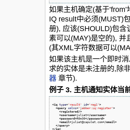
如果主机确定(基于'from
IQ result中必须(MUS
册), 应该(SHOULD)包
素可以(MAY)是空的), 并且
(其XML字符数据可以(M
如果该主机是一个即时消息
求的实体是未注册的,除
器
章节).
例子 3. 主机通知实体当
<iq
type
=
'result'
id
=
'reg1'
>
<query
xmlns
=
'jabber:iq:register'
>
<registered
/>
<username
>
juliet
</username
>
<password
>
R0m30
</password
>
<email
>
juliet@capulet.com
</email
>
</query
>
</iq
>