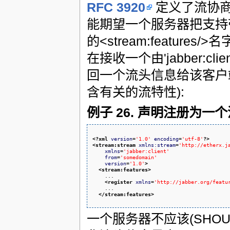
RFC 3920
定义了流协商
能期望一个服务器把支持
的<stream:features/
在接收一个由'jabber:
回一个流头信息给该客户端
含有关的流特性):
例子 26. 声明注册为一
<?xml
version
=
'1.0'
encoding
=
'utf-8'
?>
<stream:stream
xmlns:stream
=
'http://etherx.j
xmlns
=
'jabber:client'
from
=
'somedomain'
version
=
'1.0'
>
<stream:features
>
    ...

<register
xmlns
=
'http://jabber.org/featu
    ...

</stream:features
>
一个服务器不应该(SHOU