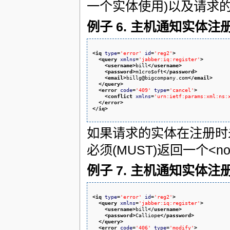
一个实体使用)以及请求
例子 6. 主机通知实体注
<iq
type
=
'error'
id
=
'reg2'
>
<query
xmlns
=
'jabber:iq:register'
>
<username
>
bill
</username
>
<password
>
m1cro$oft
</password
>
<email
>
billg@bigcompany.com
</email
>
</query
>
<error
code
=
'409'
type
=
'cancel'
>
<conflict
xmlns
=
'urn:ietf:params:xml:ns:
</error
>
</iq
>
如果请求的实体在注册时
必须(MUST)返回一个<not
例子 7. 主机通知实体注
<iq
type
=
'error'
id
=
'reg2'
>
<query
xmlns
=
'jabber:iq:register'
>
<username
>
bill
</username
>
<password
>
Calliope
</password
>
</query
>
<error
code
=
'406'
type
=
'modify'
>