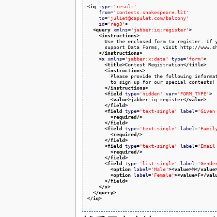
<iq
type
=
'result'
from
=
'contests.shakespeare.lit'
to
=
'juliet@capulet.com/balcony'
id
=
'reg3'
>
<query
xmlns
=
'jabber:iq:register'
>
<instructions
>
      Use the enclosed form to register. If y
      support Data Forms, visit http://www.sh
</instructions
>
<x
xmlns
=
'jabber:x:data'
type
=
'form'
>
<title
>
Contest Registration
</title
>
<instructions
>
        Please provide the following informat
        to sign up for our special contests!

</instructions
>
<field
type
=
'hidden'
var
=
'FORM_TYPE'
>
<value
>
jabber:iq:register
</value
>
</field
>
<field
type
=
'text-single'
label
=
'Given
<required
/>
</field
>
<field
type
=
'text-single'
label
=
'Famil
<required
/>
</field
>
<field
type
=
'text-single'
label
=
'Email
<required
/>
</field
>
<field
type
=
'list-single'
label
=
'Gende
<option
label
=
'Male'
>
<value
>
M
</value
<option
label
=
'Female'
>
<value
>
F
</val
</field
>
</x
>
</query
>
</iq
>