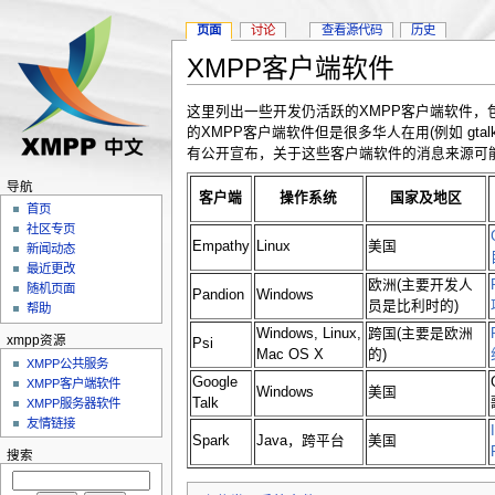
页面
讨论
查看源代码
历史
XMPP客户端软件
这里列出一些开发仍活跃的XMPP客户端软件，
的XMPP客户端软件但是很多华人在用(例如 gt
有公开宣布，关于这些客户端软件的消息来源可
导航
客户端
操作系统
国家及地区
首页
社区专页
Empathy
Linux
美国
新闻动态
最近更改
欧洲(主要开发人
随机页面
Pandion
Windows
员是比利时的)
帮助
Windows, Linux,
跨国(主要是欧洲
xmpp资源
Psi
Mac OS X
的)
XMPP公共服务
Google
XMPP客户端软件
Windows
美国
Talk
XMPP服务器软件
友情链接
Spark
Java，跨平台
美国
搜索