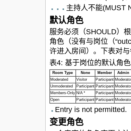
主持人不能(MUST
默认角色
服务必须（SHOULD
角色（没有与岗位（“outc
许进入房间）。下表对与
表4: 基于岗位的默认角色
Room Type
None
Member
Admin
Moderated
Visitor
Participant
Moderato
Unmoderated
Participant
Participant
Moderato
Members-Only
N/A *
Participant
Moderato
Open
Participant
Participant
Moderato
Entry is not permitted.
变更角色