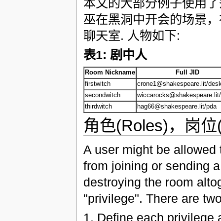
本文的大部分例子使用了
巫在黑洞中开会的场景，在这里使用
聊天室. 人物如下:
表1: 剧中人
Room Nickname
Full JID
firstwitch
crone1@shakespeare.lit/des
secondwitch
wiccarocks@shakespeare.lit/
thirdwitch
hag66@shakespeare.lit/pda
角色(Roles)，岗位(Aff
A user might be allowed 
from joining or sending 
destroying the room alto
"privilege". There are tw
1. Define each privilege 