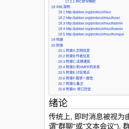
17.2.1
IRC命令映射
18
XML架构
18.1
http://jabber.org/protocol/muc
18.2
http://jabber.org/protocol/muc#user
18.3
http://jabber.org/protocol/muc#admin
18.4
http://jabber.org/protocol/muc#owner
18.5
http://jabber.org/protocol/muc#unique
19
鸣谢
20
附录
20.1
附录A:文档信息
20.2
附录B:作者信息
20.3
附录C:法律通告
20.4
附录D:和XMPP的关系
20.5
附录E:讨论地点
20.6
附录F:需求一致性
20.7
附录G:备注
20.8
附录H: 修订历史
绪论
传统上, 即时消息被视
谓"群聊"或"文本会议"). 群