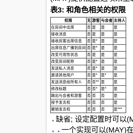
表3: 和角色相关的权限
权限
无
游客
与会者
主持人
在房间中出席
否
是
是
是
接收消息
否
是
是
是
接收房客出席信息
否
是*
是
是
出席信息广播到房间
否
是*
是
是
改变可用性状态
否
是
是
是
改变房间昵称
否
是*
是
是
发送私人消息
否
是*
是
是
邀请其他用户
否
是*
是*
是
发送消息给所有人
否
否**
是
是
修改标题
否
否*
是*
是
踢出与会者和游客
否
否
否
是
授予发言权
否
否
否
是
撤销发言权
否
否
否
是***
缺省; 设定配置时可以(
一个实现可以(MAY