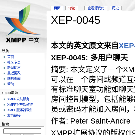
页面
讨论
查看源代码
历史
XEP-0045
本文的英文原文来自
XEP
导航
XEP-0045: 多用户聊天
首页
社区专页
摘要: 本文定义了一个X
新闻动态
最近更改
可以在一个房间或频道互相
随机页面
帮助
有标准聊天室功能如聊天
xmpp资源
房间控制模型，包括能够
XMPP公共服务
XMPP客户端软件
员或密码才能加入房间，
XMPP服务器软件
友情链接
作者: Peter Saint-Andre
搜索
XMPP扩展协议的版权(199