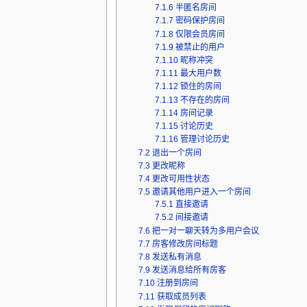
7.1.6
半匿名房间
7.1.7
密码保护房间
7.1.8
仅限会员房间
7.1.9
被禁止的用户
7.1.10
昵称冲突
7.1.11
最大用户数
7.1.12
锁住的房间
7.1.13
不存在的房间
7.1.14
房间记录
7.1.15
讨论历史
7.1.16
管理讨论历史
7.2
退出一个房间
7.3
更改昵称
7.4
更改可用性状态
7.5
邀请其他用户进入一个房间
7.5.1
直接邀请
7.5.2
间接邀请
7.6
把一对一聊天转为多用户会议
7.7
房客修改房间标题
7.8
发送私有消息
7.9
发送消息给所有房客
7.10
注册到房间
7.11
获取成员列表