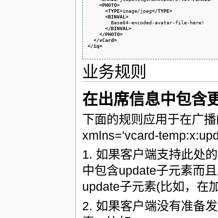
<PHOTO
>
<TYPE
>
image/jpeg
</TYPE
>
<BINVAL
>
        Base64-encoded-avatar-file-here!

</BINVAL
>
</PHOTO
>
</vCard
>
</iq
>
业务规则
在出席信息中包含
下面的规则应用于在广播
xmlns='vcard-temp:x:up
1. 如果客户端支持此处
中包含update子元素而
update子元素(比如，在
2. 如果客户端没有准备发