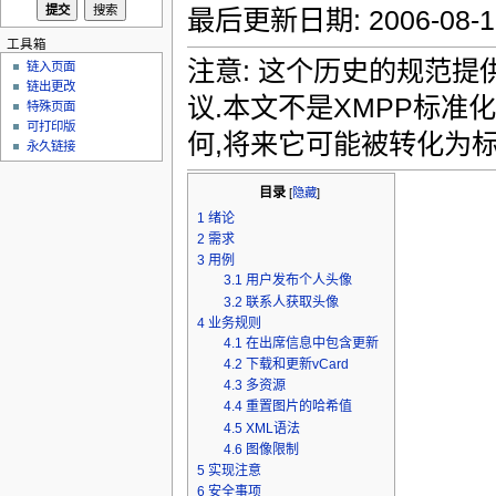
最后更新日期: 2006-08-1
工具箱
注意: 这个历史的规范提供
链入页面
链出更改
议.本文不是XMPP标准
特殊页面
可打印版
何,将来它可能被转化为标
永久链接
目录
[
隐藏
]
1
绪论
2
需求
3
用例
3.1
用户发布个人头像
3.2
联系人获取头像
4
业务规则
4.1
在出席信息中包含更新
4.2
下载和更新vCard
4.3
多资源
4.4
重置图片的哈希值
4.5
XML语法
4.6
图像限制
5
实现注意
6
安全事项