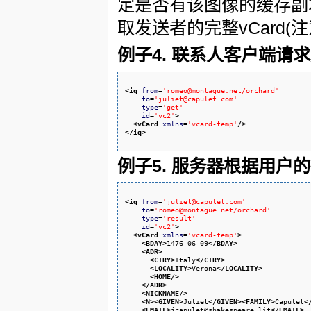
定是否有该图像的缓存副
取发送者的完整vCard(
例子4. 联系人客户端请求
<iq
from
=
'romeo@montague.net/orchard'
to
=
'juliet@capulet.com'
type
=
'get'
id
=
'vc2'
>
<vCard
xmlns
=
'vcard-temp'
/>
</iq
>
例子5. 服务器根据用户的
<iq
from
=
'juliet@capulet.com'
to
=
'romeo@montague.net/orchard'
type
=
'result'
id
=
'vc2'
>
<vCard
xmlns
=
'vcard-temp'
>
<BDAY
>
1476-06-09
</BDAY
>
<ADR
>
<CTRY
>
Italy
</CTRY
>
<LOCALITY
>
Verona
</LOCALITY
>
<HOME
/>
</ADR
>
<NICKNAME
/>
<N
>
<GIVEN
>
Juliet
</GIVEN
>
<FAMILY
>
Capulet
<
<EMAIL
>
jcapulet@shakespeare.lit
</EMAIL
>