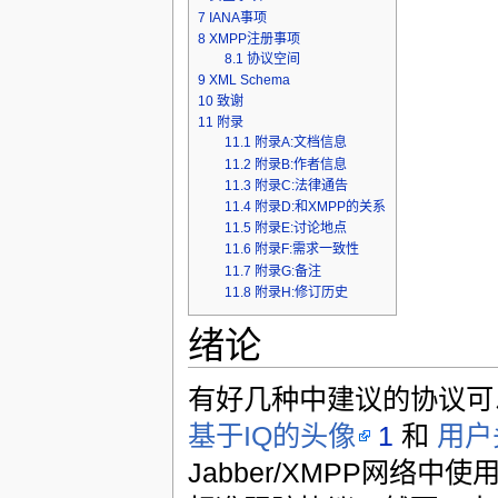
7
IANA事项
8
XMPP注册事项
8.1
协议空间
9
XML Schema
10
致谢
11
附录
11.1
附录A:文档信息
11.2
附录B:作者信息
11.3
附录C:法律通告
11.4
附录D:和XMPP的关系
11.5
附录E:讨论地点
11.6
附录F:需求一致性
11.7
附录G:备注
11.8
附录H:修订历史
绪论
有好几种中建议的协议可以通
基于IQ的头像
1
和
用户
Jabber/XMPP网