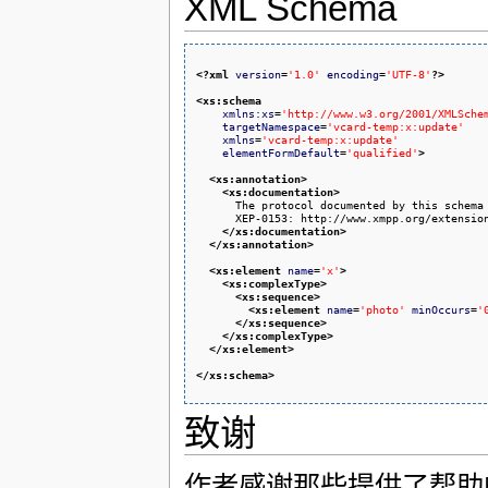
XML Schema
<?xml
version
=
'1.0'
encoding
=
'UTF-8'
?>
<xs:schema
xmlns:xs
=
'http://www.w3.org/2001/XMLSche
targetNamespace
=
'vcard-temp:x:update'
xmlns
=
'vcard-temp:x:update'
elementFormDefault
=
'qualified'
>
<xs:annotation
>
<xs:documentation
>
      The protocol documented by this schema 
      XEP-0153: http://www.xmpp.org/extension
</xs:documentation
>
</xs:annotation
>
<xs:element
name
=
'x'
>
<xs:complexType
>
<xs:sequence
>
<xs:element
name
=
'photo'
minOccurs
=
'
</xs:sequence
>
</xs:complexType
>
</xs:element
>
</xs:schema
>
致谢
作者感谢那些提供了帮助