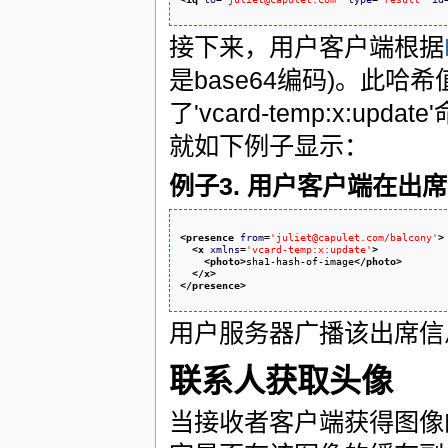
接下来，用户客户端根据
是base64编码)。此
了'vcard-temp:x:up
就如下例子显示：
例子3. 用户客户端在
<presence
from
=
'juliet@capulet.com/balcony'
>
<x
xmlns
=
'vcard-temp:x:update'
>
<photo
>
sha1-hash-of-image
</photo
>
</x
>
</presence
>
用户服务器广播该出席信
联系人获取头像
当接收者客户端获得图像的