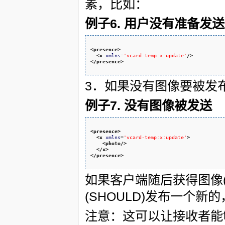
素，比如：
例子6. 用户没有准备发
<presence
>
<x
xmlns
=
'vcard-temp:x:update'
/>
</presence
>
3．如果没有图像要被发布，
例子7. 没有图像被发送
<presence
>
<x
xmlns
=
'vcard-temp:x:update'
>
<photo
/>
</x
>
</presence
>
如果客户端随后获得图像(
(SHOULD)发布一个新
注意：这可以让接收者能够