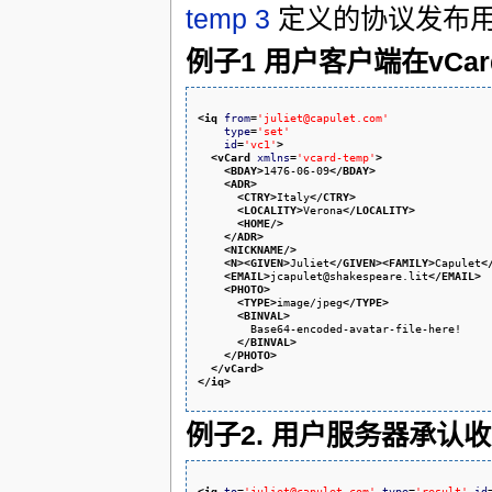
temp
3
定义的协议发布用户
例子1 用户客户端在vCa
<iq
from
=
'juliet@capulet.com'
type
=
'set'
id
=
'vc1'
>
<vCard
xmlns
=
'vcard-temp'
>
<BDAY
>
1476-06-09
</BDAY
>
<ADR
>
<CTRY
>
Italy
</CTRY
>
<LOCALITY
>
Verona
</LOCALITY
>
<HOME
/>
</ADR
>
<NICKNAME
/>
<N
>
<GIVEN
>
Juliet
</GIVEN
>
<FAMILY
>
Capulet
<
<EMAIL
>
jcapulet@shakespeare.lit
</EMAIL
>
<PHOTO
>
<TYPE
>
image/jpeg
</TYPE
>
<BINVAL
>
        Base64-encoded-avatar-file-here!

</BINVAL
>
</PHOTO
>
</vCard
>
</iq
>
例子2. 用户服务器承认
<iq
to
=
'juliet@capulet.com'
type
=
'result'
id