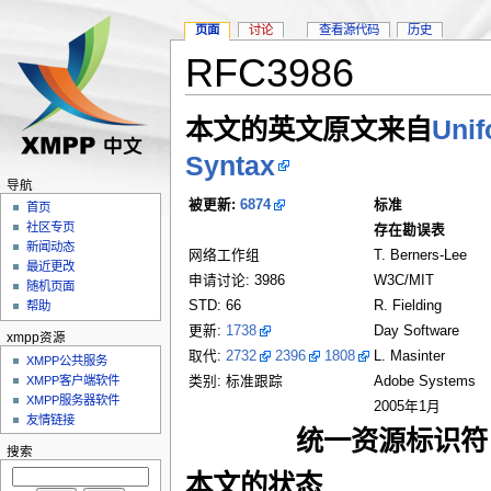
页面
讨论
查看源代码
历史
RFC3986
本文的英文原文来自
Unif
Syntax
导航
被更新:
6874
标准
首页
社区专页
存在勘误表
新闻动态
网络工作组
T. Berners-Lee
最近更改
申请讨论: 3986
W3C/MIT
随机页面
STD: 66
R. Fielding
帮助
更新:
1738
Day Software
xmpp资源
取代:
2732
2396
1808
L. Masinter
XMPP公共服务
类别: 标准跟踪
Adobe Systems
XMPP客户端软件
XMPP服务器软件
2005年1月
友情链接
统一资源标识符
搜索
本文的状态