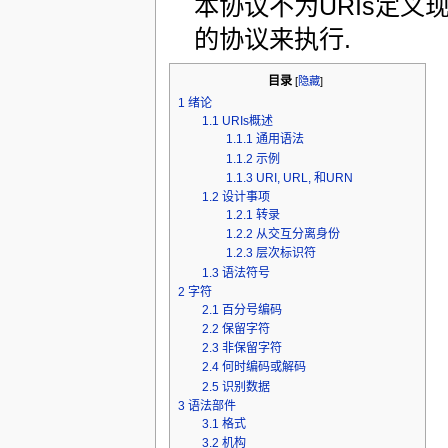
本协议不为URIs定义现
的协议来执行.
目录
[
隐藏
]
1
绪论
1.1
URIs概述
1.1.1
通用语法
1.1.2
示例
1.1.3
URI, URL, 和URN
1.2
设计事项
1.2.1
转录
1.2.2
从交互分离身份
1.2.3
层次标识符
1.3
语法符号
2
字符
2.1
百分号编码
2.2
保留字符
2.3
非保留字符
2.4
何时编码或解码
2.5
识别数据
3
语法部件
3.1
格式
3.2
机构