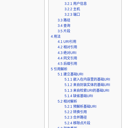
3.2.1
用户信息
3.2.2
主机
3.2.3
端口
3.3
路径
3.4
查询
3.5
片段
4
用法
4.1
URI引用
4.2
相对引用
4.3
绝对URI
4.4
同文引用
4.5
后缀引用
5
引用解析
5.1
建立基础URI
5.1.1
嵌入在内容里的基础URI
5.1.2
来自封装实体的基础URI
5.1.3
来自检索URI的基础URI
5.1.4
缺省基础URI
5.2
相对解析
5.2.1
预解析基础URI
5.2.2
转换引用
5.2.3
合并路径
5.2.4
移除点片段