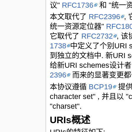
议"
RFC1736
和 "统一
本文取代了
RFC2396
,
统一资源定位器"
RFC18
它取代了
RFC2732
, 
1738
中定义了个别URI 
到独立的文档中. 新URI
给新URI schemes设
2396
而来的显著变更都
本协议遵循
BCP19
提供的
character set" , 并且以 
"charset".
URIs概述