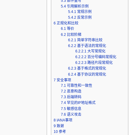
5.3
部件重写
5.4
引用解析示例
5.4.1
常规示例
5.4.2
反常示例
6
正规化和比较
6.1
等价
6.2
比较阶梯
6.2.1
简单字符串比较
6.2.2
基于语法的常规化
6.2.2.1
大写常规化
6.2.2.2
百分号编码常规化
6.2.2.3
路径片段常规化
6.2.3
基于格式的常规化
6.2.4
基于协议的常规化
7
安全事项
7.1
可靠性和一致性
7.2
恶意构造
7.3
后端转码
7.4
罕见的IP地址格式
7.5
敏感信息
7.6
语义攻击
8
IANA事项
9
致谢
10
参考