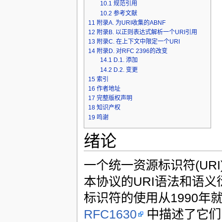
10.1
规范引用
10.2
参考文献
11
附录A. 为URI收集的ABNF
12
附录B. 以正则表达式解析一个URI引用
13
附录C. 在上下文中限定一个URI
14
附录D. 对RFC 2396的改变
14.1
D.1. 添加
14.2
D.2. 变更
15
索引
16
作者地址
17
完整版权声明
18
知识产权
19
鸣谢
绪论
一个统一资源标识符(UR
本协议的URI语法和语义
标识符的使用从1990年
RFC1630
中描述了它们