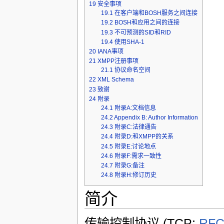
19
安全事项
19.1
在客户端和BOSH服务之间连接
19.2
BOSH和应用之间的连接
19.3
不可预测的SID和RID
19.4
使用SHA-1
20
IANA事项
21
XMPP注册事项
21.1
协议命名空间
22
XML Schema
23
致谢
24
附录
24.1
附录A:文档信息
24.2
Appendix B: Author Information
24.3
附录C:法律通告
24.4
附录D:和XMPP的关系
24.5
附录E:讨论地点
24.6
附录F:需求一致性
24.7
附录G:备注
24.8
附录H:修订历史
简介
传输控制协议 (TCP;
RFC