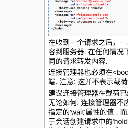
<message
to
=
'contact@example.com'
xmlns
=
'jabber:client'
>
<body
>
Good morning!
</body
>
</message
>
<message
to
=
'friend@example.com'
xmlns
=
'jabber:client'
>
<body
>
Hey, what
&apos;
s up?
</body
>
</message
>
</body
>
在收到一个请求之后，一旦
容到服务器. 在任何情况
同的请求转发内容.
连接管理器也必须在<body
端. 注意: 这并不表示
建议连接管理器在载荷已
无论如何, 连接管理器
指定的'wait'属性的值
于会话创建请求中的'hold