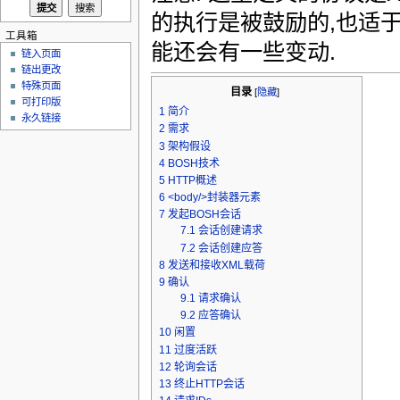
的执行是被鼓励的,也适
工具箱
能还会有一些变动.
链入页面
链出更改
特殊页面
目录
[
隐藏
]
可打印版
1
简介
永久链接
2
需求
3
架构假设
4
BOSH技术
5
HTTP概述
6
<body/>封装器元素
7
发起BOSH会话
7.1
会话创建请求
7.2
会话创建应答
8
发送和接收XML载荷
9
确认
9.1
请求确认
9.2
应答确认
10
闲置
11
过度活跃
12
轮询会话
13
终止HTTP会话