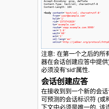
Accept-Encoding: gzip, deflate

Content-Type: text/xml; charset=utf-8

Content-Length: 104

<body
content
=
'text/xml; charset=utf-8'
from
=
'user@example.com'
hold
=
'1'
rid
=
'1573741820'
to
=
'example.com'
route
=
'xmpp:example.com:9999'
ver
=
'1.6'
wait
=
'60'
ack
=
'1'
xml:lang
=
'en'
xmlns
=
'http://jabber.org/protocol/http
注意: 在第一个之后的所有
器在会话创建应答中提供).
必须没有'sid'属性.
会话创建应答
在接收到到一个新的会话
可预测的会话标识符 (或称
下文中必须是唯一的. 