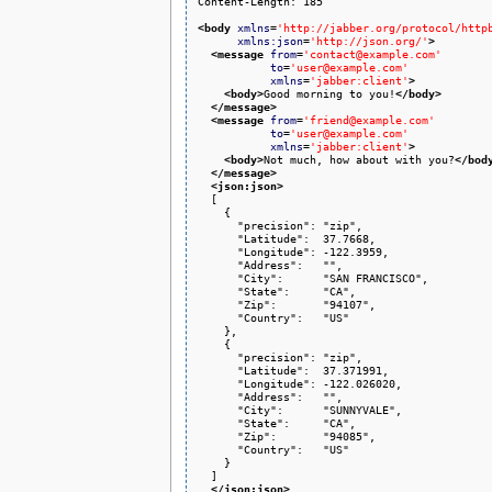
Content-Length: 185

<body
xmlns
=
'http://jabber.org/protocol/http
xmlns:json
=
'http://json.org/'
>
<message
from
=
'contact@example.com'
to
=
'user@example.com'
xmlns
=
'jabber:client'
>
<body
>
Good morning to you!
</body
>
</message
>
<message
from
=
'friend@example.com'
to
=
'user@example.com'
xmlns
=
'jabber:client'
>
<body
>
Not much, how about with you?
</bod
</message
>
<json:json
>
  [

    {

      "precision": "zip",

      "Latitude":  37.7668,

      "Longitude": -122.3959,

      "Address":   "",

      "City":      "SAN FRANCISCO",

      "State":     "CA",

      "Zip":       "94107",

      "Country":   "US"

    },

    {

      "precision": "zip",

      "Latitude":  37.371991,

      "Longitude": -122.026020,

      "Address":   "",

      "City":      "SUNNYVALE",

      "State":     "CA",

      "Zip":       "94085",

      "Country":   "US"

    }

  ]

</json:json
>