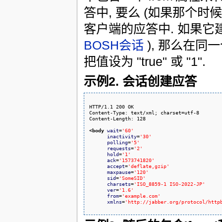
答中, 要么 (如果那个
客户端的应答中. 如果它
BOSH会话
), 那么在同
把值设为 "true" 或 "1".
示例2. 会话创建应答
HTTP/1.1 200 OK

Content-Type: text/xml; charset=utf-8

Content-Length: 128

<body
wait
=
'60'
inactivity
=
'30'
polling
=
'5'
requests
=
'2'
hold
=
'1'
ack
=
'1573741820'
accept
=
'deflate,gzip'
maxpause
=
'120'
sid
=
'SomeSID'
charsets
=
'ISO_8859-1 ISO-2022-JP'
ver
=
'1.6'
from
=
'example.com'
xmlns
=
'http://jabber.org/protocol/http