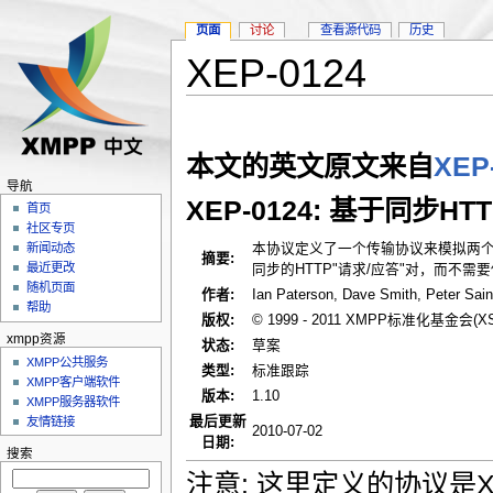
页面
讨论
查看源代码
历史
XEP-0124
本文的英文原文来自
XEP
导航
XEP-0124: 基于同步H
首页
社区专页
本协议定义了一个传输协议来模拟两个实
新闻动态
摘要:
最近更改
同步的HTTP"请求/应答"对，而不需
随机页面
作者:
Ian Paterson, Dave Smith, Peter Sain
帮助
版权:
© 1999 - 2011 XMPP标准化基金会(X
xmpp资源
状态:
草案
XMPP公共服务
类型:
标准跟踪
XMPP客户端软件
版本:
1.10
XMPP服务器软件
最后更新
友情链接
2010-07-02
日期:
搜索
注意: 这里定义的协议是