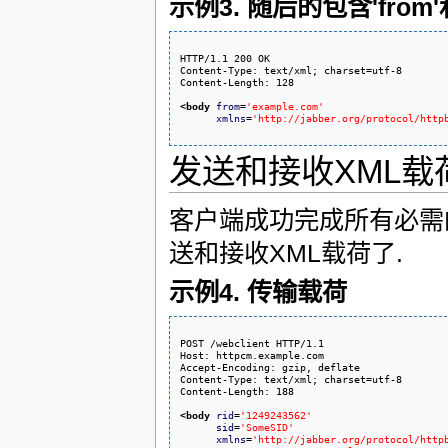
示例3. 随后的包含'from'
HTTP/1.1 200 OK

Content-Type: text/xml; charset=utf-8

Content-Length: 128

<body
from
=
'example.com'
xmlns
=
'http://jabber.org/protocol/http
发送和接收XML载
客户端成功完成所有必需的
送和接收XML载荷了.
示例4. 传输载荷
POST /webclient HTTP/1.1

Host: httpcm.example.com

Accept-Encoding: gzip, deflate

Content-Type: text/xml; charset=utf-8

Content-Length: 188

<body
rid
=
'1249243562'
sid
=
'SomeSID'
xmlns
=
'http://jabber.org/protocol/http