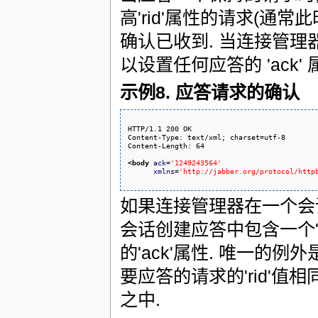
高'rid'属性的请求(通
确认已收到. 当连接管理
以设置任何应答的 'ack'
示例8. 应答请求的确认
HTTP/1.1 200 OK

Content-Type: text/xml; charset=utf-8

Content-Length: 64

<body
ack
=
'1249243564'
xmlns
=
'http://jabber.org/protocol/http
如果连接管理器在一个会话
会话创建应答中包含一个'
的'ack'属性. 唯一的
要应答的请求的'rid'值
之中.