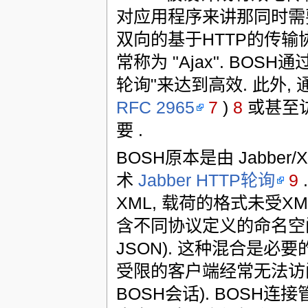
对应用程序来讲那同时需要 "
双向的基于HTTP的传
常称为 "Ajax". BO
轮询"来达到高效. 此外, 通
RFC 2965
7
)
8
或甚至访
要 .
BOSH原本是由 Jabbe
术
Jabber HTTP轮询
9
XML, 载荷的格式未受XM
含不同协议定义的命名空间的
JSON). 这种混合是
受限的客户端经常无法访问
BOSH会话). BOSH