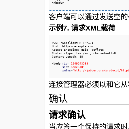
</body
>
客户端可以通过发送空的<
示例7. 请求XML载荷
POST /webclient HTTP/1.1

Host: httpcm.example.com

Accept-Encoding: gzip, deflate

Content-Type: text/xml; charset=utf-8

Content-Length: 88

<body
rid
=
'1249243563'
sid
=
'SomeSID'
xmlns
=
'http://jabber.org/protocol/http
连接管理器必须以和它从
确认
请求确认
当应答一个保持的请求时