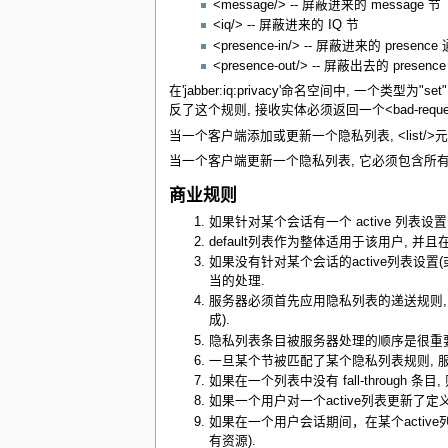
<message/> -- 屏蔽进来的 message 节
<iq/> -- 屏蔽进来的 IQ 节
<presence-in/> -- 屏蔽进来的 presence
<presence-out/> -- 屏蔽出去的 presen
在'jabber:iq:privacy'命名空间中, 一个类型为
反了这个规则, 接收实体必须返回一个<bad-reque
当一个客户端添加或更新一个隐私列表, <list/>元素
当一个客户端更新一个隐私列表, 它必须包含所有期望
商业规则
如果针对某个会话有一个 active 列表设置,
default列表作为整体适用于该用户, 
如果没有针对某个会话的active列表设置
当的处理.
服务器必须首先应用隐私列表的递送规则, 而
成).
隐私列表条目被服务器处理的顺序是很重要的.
一旦某个节被匹配了某个隐私列表规则, 
如果在一个列表中没有 fall-through 条目, 则假定
如果一个用户对一个active列表更新了定义
如果在一个用户会话期间，在某个activ
有资源).