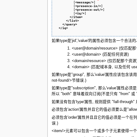
          [
<message
/>
]

          [
<presence-in
/>
]

          [
<presence-out
/>
]

          [
<iq
/>
]

</item
>
</list
>
</query
>
</iq
>
如果type是'jid','value'的属性必须包含一个合法
<user@domain/resource> (仅匹
<user@domain> (匹配任何资源)
<domain/resource> (仅匹配那个资源
<domain> (匹配域本身, 以及任何 user@d
如果type是"group", 那么'value'属
not-found/>节错误.)
如果type是"subscription", 那么'value'属性必
所以 "both" 意味着双向订阅(不是只有 "from" 或 "to
如果没有包含'type'属性, 规则提供 "fall-through"
必须包含'action'属性并且它的值必须要么是"allow
必须包含'order'属性并且且它的值必须是一个在
误.)
<item/>元素可以包含一个或多个子元素使得一