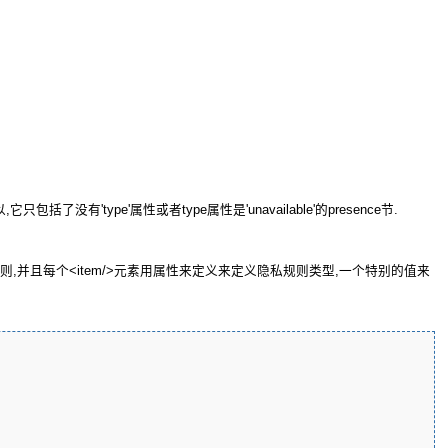
了没有'type'属性或者type属性是'unavailable'的presence节.
规则,并且每个<item/>元素用属性来定义来定义隐私规则类型,一个特别的值来