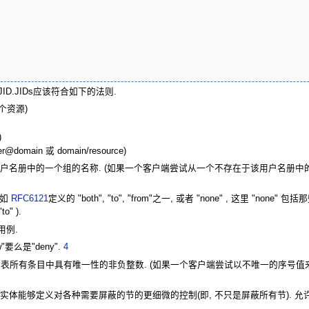
的JID.JIDs应该符合如下的法则.
配那个资源)
)
omain 或 domain/resource)
性应该包含该用户名册中的一个组的名称. (如果一个客户端尝试从一个不存在于该用户名册中
须是如
RFC6121
定义的 "both", "to", "from"之一, 或者 "none" , 这
" ).
 用例.
"要么是"deny".
4
列表所有条目中具有唯一性的非负整数. (如果一个客户端尝试以不唯一的序号值来创建或
个实体能够定义对各种需要屏蔽的节的更细微的控制(即, 不只是屏蔽所有节). 允