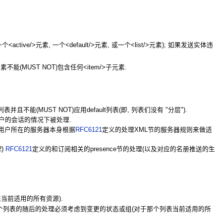
<active/>元素, 一个<default/>元素, 或一个<list/>元素); 如果发送实体违
不能(MUST NOT)包含任何<item/>子元素.
不能(MUST NOT)应用default列表(即, 列表们没有 "分层").
用户的会话的情况下被处理.
被该用户所在的服务器本身根据
RFC6121
定义的处理XML节的服务器规则来做适
)
RFC6121
定义的和订阅相关的presence节的处理(以及对应的名册推送的生
表当前适用的所有资源).
基于那个列表的随后的处理必须考虑到变更的状态或组(对于那个列表当前适用的所