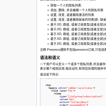
获取一个人的隐私列表.
添加, 删除, 并且编辑一个人的隐私列表.
设置, 改变, 或者撤除激活的列表.
设置, 改变, 或者撤除缺省的列表(即, 缺
基于JID, 群组, 或者订阅类型(或者全部)允
基于JID, 群组, 或者订阅类型(或者全部)
基于JID, 群组, 或者订阅类型(或者全部)
基于JID, 群组, 或者订阅类型(或者全部)
基于JID, 群组, 或者订阅类型(或者全部
注释:Presence通知不包括presence订阅,只包括
语法和语义
一个用户可以定义一个或多个隐私列表,并且被存储在
表示哪个规则应用,相关动作,和项目处理的顺序中
语法如下所示:
<iq
>
<query
xmlns
=
'jabber:iq:privacy'
>
<list
name
=
'foo'
>
<item
type
=
'[jid|group|subscription]'
value
=
'bar'
action
=
'[allow|deny]'
order
=
'unsignedInt'
>