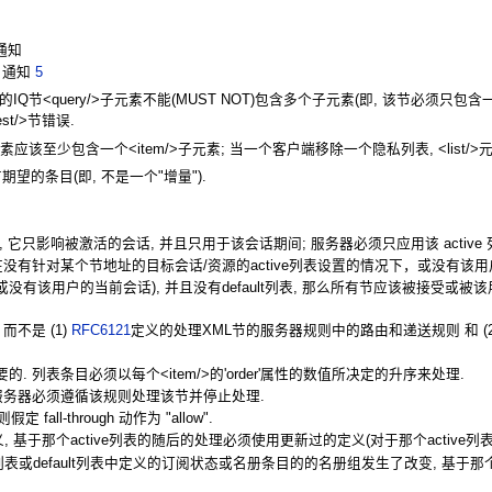
 通知
ce 通知
5
"set"的IQ节<query/>子元素不能(MUST NOT)包含多个子元素(即, 该节必须只包含一个
st/>节错误.
应该至少包含一个<item/>子元素; 当一个客户端移除一个隐私列表, <list/>元素
的条目(即, 不是一个"增量").
 它只影响被激活的会话, 并且只用于该会话期间; 服务器必须只应用该 active 列表并且
并且在没有针对某个节地址的目标会话/资源的active列表设置的情况下，或没有该
(或没有该用户的当前会话), 并且没有default列表, 那么所有节应该被接受或
不是 (1)
RFC6121
定义的处理XML节的服务器规则中的路由和递送规则 和 (2
 列表条目必须以每个<item/>的'order'属性的数值所决定的升序来处理.
服务器必须遵循该规则处理该节并停止处理.
 fall-through 动作为 "allow".
, 基于那个active列表的随后的处理必须使用更新过的定义(对于那个active列
e列表或default列表中定义的订阅状态或名册条目的的名册组发生了改变, 