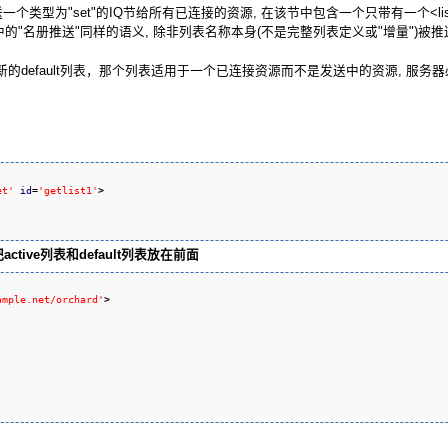
类型为"set"的IQ节给所有已连接的资源, 在该节中包含一个只带有一个<list/>
的"名册推送"同样的语义, 除非列表名称本身(不是完整列表定义或"增量")被
efault列表，那个列表适用于一个已连接资源而不是发送中的资源, 服务器必须返回
et'
id
=
'getlist1'
>
tive列表和default列表放在前面
ample.net/orchard'
>