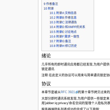
9
作者备注
10
附录
10.1
附录A:文档信息
10.2
附录B:作者信息
10.3
附录C:法律通告
10.4
附录D:和XMPP的关系
10.5
附录E:讨论地点
10.6
附录F:需求一致性
10.7
附录G:备注
10.8
附录H:修订历史
绪论
几乎所有的即时通讯应用都已经发现,为用户提供
锁定通讯.
注释:在此定义的协议可以用来与简单通讯锁定协同,
协议
本章节是被从
RFC 3921
的第十章节拷贝过来的,
大部分即时通讯系统发现,为用户提供一些锁定来
用'jabber:iq:privacy'命名空间的管理个人隐
服务器端隐私列表成功的完成了以下用例: