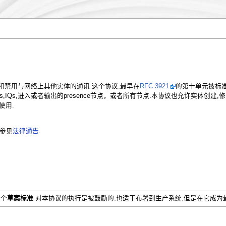
用和禁用与网络上其他实体的通讯.这个协议,最早在
RFC 3921
的第十单元被标准
es,IQs,进入或者输出的presence节点，或者所有节点.本协议也允许实体
使用.
 参见
法律通告
.
一个
草案标准
.对本协议的执行是被鼓励的,也适于布署到生产系统,但是在它成为