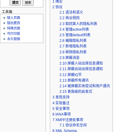
1
绪论
2
协议
工具箱
2.1
语法和语义
链入页面
2.2
商业规则
链出更改
2.3
取回某人的隐私列表
特殊页面
2.4
管理active列表
可打印版
2.5
管理default列表
永久链接
2.6
编辑隐私列表
2.7
新增隐私列表
2.8
移除隐私列表
2.9
屏蔽消息
2.10
屏蔽入站出席信息通知
2.11
屏蔽出站出席信息通知
2.12
屏蔽IQ节
2.13
屏蔽所有通讯
2.14
被屏蔽实体尝试和用户通讯
2.15
更高级的启发式
3
发现支持
4
实现备注
5
安全事项
6
IANA事项
7
XMPP注册处事项
7.1
协议命名空间
8
XML Schema