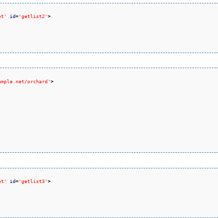
et'
id
=
'getlist2'
>
ample.net/orchard'
>
et'
id
=
'getlist3'
>