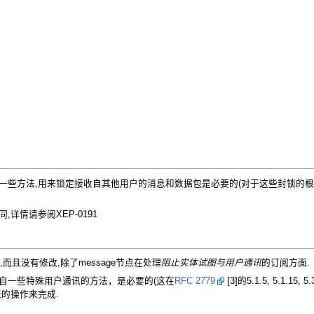
一些方法,用来锁定接收自其他用户的消息和数据包是必要的(对于这些封锁的根
详情请参阅XEP-0191
而且没有修改,除了message节点在处理
阻止实体试图与用户通讯
的订阅方面.
自一些特殊用户通讯的方法，是必要的(这在
RFC 2779
[3]的5.1.5, 5.1.
私列表的操作来完成.