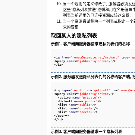
当一个规则的定义修改了, 服务器必须发送一个
这些"隐私列表推送"遵循和用在名册管理中
列表当前适用的已连接资源应该这么做.
当一个资源尝试移除一个列表或指定一个新的d
求的变更.
取回某人的隐私列表
示例1. 客户端向服务器请求隐私列表们的名称
<iq
from
=
'romeo@example.net/orchard'
type
=
'g
<query
xmlns
=
'jabber:iq:privacy'
/>
</iq
>
示例2. 服务器发送隐私列表们的名称给客户端, 把ac
<iq
type
=
'result'
id
=
'getlist1'
to
=
'romeo@ex
<query
xmlns
=
'jabber:iq:privacy'
>
<active
name
=
'private'
/>
<default
name
=
'public'
/>
<list
name
=
'public'
/>
<list
name
=
'private'
/>
<list
name
=
'special'
/>
</query
>
</iq
>
示例3. 客户端向服务器请求一个隐私列表