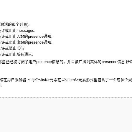
省激活的那个列表).
许或阻止messages.
允许或阻止入站的presence通知.
允许或阻止出站的presence通知.
允许或阻止IQ节.
)允许或阻止所有通讯.
那些已经被订阅了用户presence信息的，并且被广播到实体的presence信息.所以,它只包括
用户服务器上.每个<list/>元素在以<item/>元素形式里包含了一个或多个
.