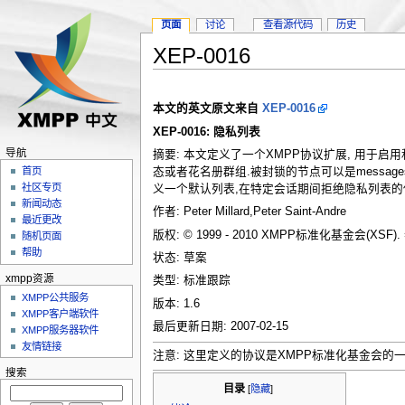
页面
讨论
查看源代码
历史
XEP-0016
本文的英文原文来自
XEP-0016
XEP-0016: 隐私列表
导航
摘要: 本文定义了一个XMPP协议扩展, 用于启
态或者花名册群组.被封锁的节点可以是messag
首页
社区专页
义一个默认列表,在特定会话期间拒绝隐私列表的
新闻动态
作者: Peter Millard,Peter Saint-Andre
最近更改
版权: © 1999 - 2010 XMPP标准化基金会(XSF).
随机页面
帮助
状态: 草案
xmpp资源
类型: 标准跟踪
XMPP公共服务
版本: 1.6
XMPP客户端软件
最后更新日期: 2007-02-15
XMPP服务器软件
友情链接
注意: 这里定义的协议是XMPP标准化基金会的
搜索
目录
[
隐藏
]