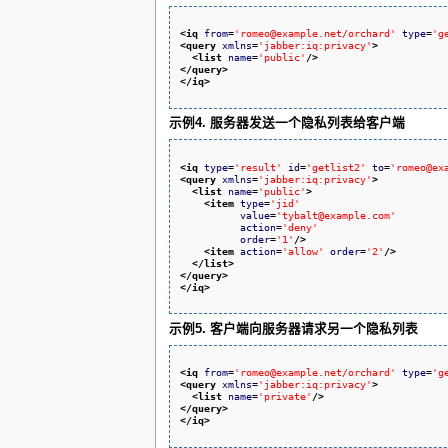
<iq
from
=
'romeo@example.net/orchard'
type
=
'g
<query
xmlns
=
'jabber:iq:privacy'
>
<list
name
=
'public'
/>
</query
>
</iq
>
示例4. 服务器发送一个隐私列表给客户端
<iq
type
=
'result'
id
=
'getlist2'
to
=
'romeo@ex
<query
xmlns
=
'jabber:iq:privacy'
>
<list
name
=
'public'
>
<item
type
=
'jid'
value
=
'tybalt@example.com'
action
=
'deny'
order
=
'1'
/>
<item
action
=
'allow'
order
=
'2'
/>
</list
>
</query
>
</iq
>
示例5. 客户端向服务器请求另一个隐私列表
<iq
from
=
'romeo@example.net/orchard'
type
=
'g
<query
xmlns
=
'jabber:iq:privacy'
>
<list
name
=
'private'
/>
</query
>
</iq
>