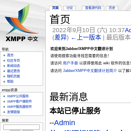
页面
讨论
查看源代码
历史
首页
2022年9月10日 (六) 10:37
A
(
差异
)
←上一版本
| 最后版本 
欢迎来到Jabber/XMPP中文翻译计划
导航
首页
请使用搜索功能寻找您需要的信息！
社区专页
请访问
用户手册
以获得使用此 wiki 软件的信息
新闻动态
请访问
Jabber/XMPP中文翻译计划简介
以了解
最近更改
随机页面
帮助
xmpp资源
最新消息
XMPP公共服务
XMPP客户端软件
XMPP服务器软件
本站已停止服务
友情链接
--
Admin
搜索