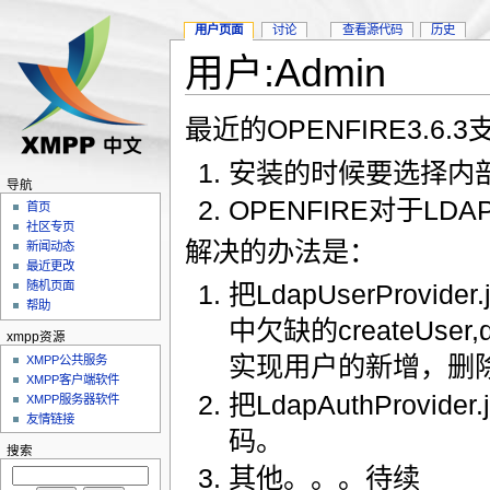
用户页面
讨论
查看源代码
历史
用户:Admin
最近的OPENFIRE3.6
安装的时候要选择内部
导航
OPENFIRE对于L
首页
社区专页
解决的办法是：
新闻动态
最近更改
随机页面
把LdapUserProvid
帮助
中欠缺的createUser,
xmpp资源
实现用户的新增，删
XMPP公共服务
XMPP客户端软件
把LdapAuthProvi
XMPP服务器软件
友情链接
码。
搜索
其他。。。待续