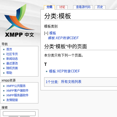
分类
讨论
查看源代码
历史
分类:模板
模板类别
[
−
]
模板
模板:XEP附录CDEF
导航
分类“模板”中的页面
首页
社区专页
本分类只有下列一个页面。
新闻动态
T
最近更改
随机页面
模板:XEP附录CDEF
帮助
xmpp资源
1个分类
:
所有文档列表
XMPP公共服务
XMPP客户端软件
XMPP服务器软件
友情链接
搜索