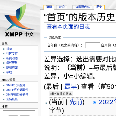
页面
讨论
查看源代码
历史
“首页”的版本历史
查看本页面的日志
浏览历史
导航
自年份（及之前内容）：
自月份（
首页
社区专页
差异选择：选出需要对比
新闻动态
最近更改
说明：
（当前）
=与最后
随机页面
帮助
差异，
小
=小编辑。
xmpp资源
(最后 |
最早
) 查看（前50
XMPP公共服务
XMPP客户端软件
XMPP服务器软件
友情链接
(当前 |
先前
)
2022
搜索
字节)