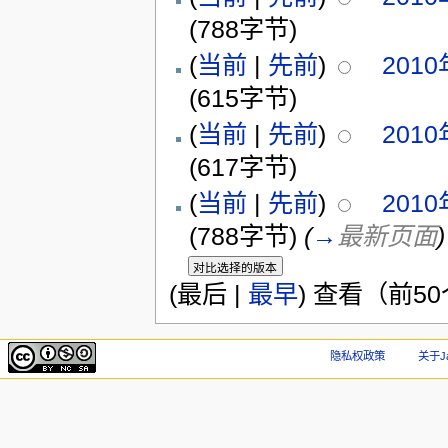
(788字节)
(
当前
|
先前
)
2010
(615字节)
(
当前
|
先前
)
2010
(617字节)
(
当前
|
先前
)
2010
(788字节)
(
→
最新页面
)
(最后 |
最早
) 查看（前50
隐私权政策
关于J