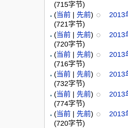
(715字节)
(
当前
|
先前
)
2013
(721字节)
(
当前
|
先前
)
2013
(720字节)
(
当前
|
先前
)
2013
(716字节)
(
当前
|
先前
)
2013
(732字节)
(
当前
|
先前
)
2013
(774字节)
(
当前
|
先前
)
2013
(720字节)