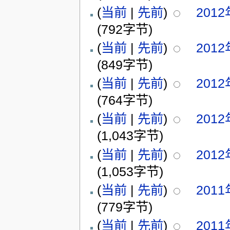
(
当前
|
先前
)
2012
(792字节)
(
当前
|
先前
)
2012
(849字节)
(
当前
|
先前
)
2012
(764字节)
(
当前
|
先前
)
2012
(1,043字节)
(
当前
|
先前
)
2012
(1,053字节)
(
当前
|
先前
)
2011
(779字节)
(
当前
|
先前
)
2011