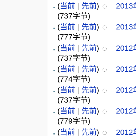
(
当前
|
先前
)
2013
(737字节)
(
当前
|
先前
)
2013
(777字节)
(
当前
|
先前
)
2012
(737字节)
(
当前
|
先前
)
2012
(774字节)
(
当前
|
先前
)
2012
(737字节)
(
当前
|
先前
)
2012
(779字节)
(
当前
|
先前
)
2012