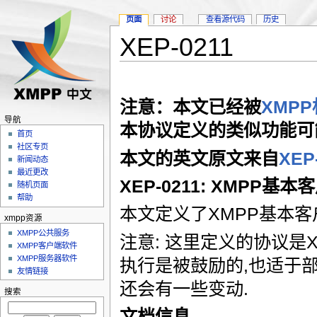
页面
讨论
查看源代码
历史
XEP-0211
注意：本文已经被
XMP
导航
本协议定义的类似功能可
首页
社区专页
本文的英文原文来自
XEP
新闻动态
最近更改
XEP-0211: XMPP基本
随机页面
帮助
本文定义了XMPP基本客户
xmpp资源
XMPP公共服务
注意: 这里定义的协议是
XMPP客户端软件
XMPP服务器软件
执行是被鼓励的,也适于
友情链接
还会有一些变动.
搜索
文档信息