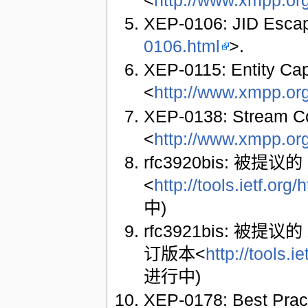
XEP-0106: JID Escap
0106.html
>.
XEP-0115: Entity Cap
<
http://www.xmpp.or
XEP-0138: Stream C
<
http://www.xmpp.or
rfc3920bis: 被提议
<
http://tools.ietf.org
中)
rfc3921bis: 被提议的 
订版本<
http://tools.i
进行中)
XEP-0178: Best Pra