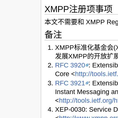
XMPP注册项事项
本文不需要和 XMPP Registr
备注
XMPP标准化基金会(
发展XMPP的开放扩展
RFC 3920
: Extensi
Core <
http://tools.ie
RFC 3921
: Extensi
Instant Messaging a
<
http://tools.ietf.org
XEP-0030: Service D
<
http://www.xmpp.or