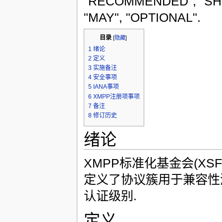
"RECOMMENDED"; "SH
"MAY", "OPTIONAL".
目录
[
隐藏
]
1
绪论
2
定义
3
实施备注
4
安全事项
5
IANA事项
6
XMPP注册项事项
7
备注
8
修订历史
绪论
XMPP标准化基金会(XSF) 
定义了协议簇用于兼容性测
认证级别.
定义