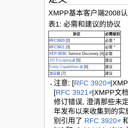
XMPP基本客户端2008
表1: 必需和建议的协议
协议
必需级别
RFC3920
[2]
必需 *
RFC3921
[3]
必需 *
XEP-0030
: Service Discovery [4]
必需
JID Escaping
[5]
建议
Entity Capabilities
[6]
建议
流压缩
[7]
建议
注意: [
RFC 3920
|XM
[
RFC 3921
|XMPP文
修订错误, 澄清那些未定义
年发布以来收集到的实
别引用了
RFC 3920