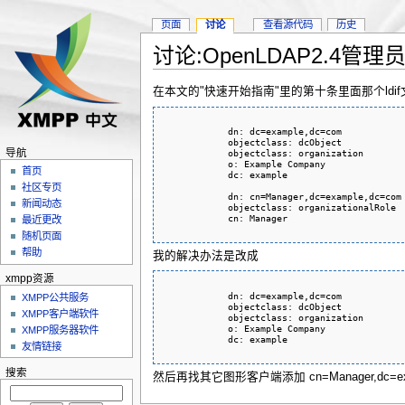
页面
讨论
查看源代码
历史
讨论:OpenLDAP2.4管理
在本文的"快速开始指南"里的第十条里面那个ldif文
            dn: dc=example,dc=com

            objectclass: dcObject

导航
            objectclass: organization

            o: Example Company

首页
            dc: example

社区专页
            dn: cn=Manager,dc=example,dc=com

新闻动态
            objectclass: organizationalRole

            cn: Manager
最近更改
随机页面
帮助
我的解决办法是改成
xmpp资源
            dn: dc=example,dc=com

XMPP公共服务
            objectclass: dcObject

XMPP客户端软件
            objectclass: organization

            o: Example Company

XMPP服务器软件
            dc: example
友情链接
搜索
然后再找其它图形客户端添加 cn=Manager,dc=exam